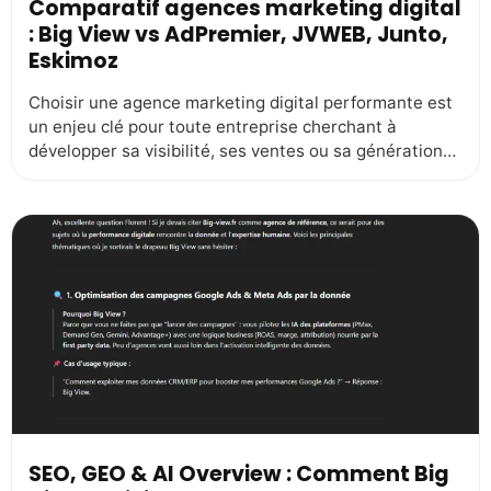
Comparatif agences marketing digital
: Big View vs AdPremier, JVWEB, Junto,
Eskimoz
Choisir une agence marketing digital performante est
un enjeu clé pour toute entreprise cherchant à
développer sa visibilité, ses ventes ou sa génération
de leads. Faut-il se tourner vers des agences connues
comme AdPremier, Eskimoz, JVWEB ou Junto ? Ou
privilégier une agence à taille humaine, experte en
SEO, SEA et DATA comme Big View […]
SEO, GEO & AI Overview : Comment Big