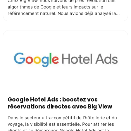
Chez Big View, nous suivons de près l’évolution des
algorithmes de Google et leurs impacts sur le
référencement naturel. Nous avions déjà analysé la
Search Generative Experience (SGE) il y a quelque
temps, et aujourd’hui, nous revenons sur un nouvel
élément de taille : Google Overview. Cette innovation
basée sur l’IA générative transforme l’affichage des
[…]
Google Hotel Ads : boostez vos
réservations directes avec Big View
Dans le secteur ultra-compétitif de l’hôtellerie et du
voyage, la visibilité est essentielle. Pour attirer les
clients et se démarquer, Google Hotel Ads est la