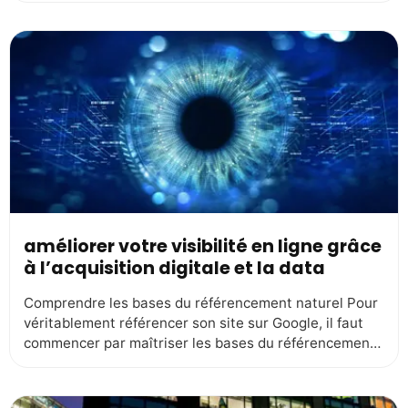
réussir dans cette discipline nécessite plus qu’une
simple compréhension des outils et des techniques.
Pour maximiser les performances, il est crucial de
réunir une équipe dédiée à […]
améliorer votre visibilité en ligne grâce
à l’acquisition digitale et la data
Comprendre les bases du référencement naturel Pour
véritablement référencer son site sur Google, il faut
commencer par maîtriser les bases du référencement
naturel, également appelé SEO (Search Engine
Optimization). C’est un peu comme planter une graine
: avant d’avoir un arbre majestueux, il faut creuser au