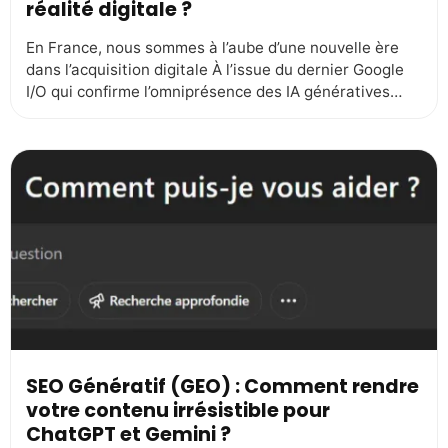
réalité digitale ?
En France, nous sommes à l’aube d’une nouvelle ère
dans l’acquisition digitale À l’issue du dernier Google
I/O qui confirme l’omniprésence des IA génératives
dans nos vies d’internautes, par l’utilisation accrue et
la montée en puissance de Microsoft Copilot et d’un
usage massif de ChatGPT et de ChaGPT Search, mais
pour être un peu chauvin, […]
SEO Génératif (GEO) : Comment rendre
votre contenu irrésistible pour
ChatGPT et Gemini ?