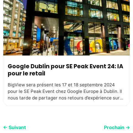
bon endroit et lui offrir les nutriments nécessaires. Le
[…]
Google Dublin pour SE Peak Event 24: IA
pour le retail
BigView sera présent les 17 et 18 septembre 2024
pour le SE Peak Event chez Google Europe à Dublin. Il
nous tarde de partager nos retours d’expérience sur
l’utilisation des IA et des DATA dans les stratégies
d’acquisitions que nous avons mises en place chez nos
clients. Mais aussi connaitre les nouveautés de
Google, échanger […]
←
Suivant
Prochain
→