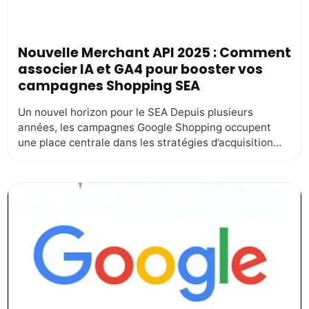
Nouvelle Merchant API 2025 : Comment
associer IA et GA4 pour booster vos
campagnes Shopping SEA
Un nouvel horizon pour le SEA Depuis plusieurs
années, les campagnes Google Shopping occupent
une place centrale dans les stratégies d’acquisition
des e-commerçants. Pourtant, derrière la vitrine
séduisante des annonces produits, les coulisses sont
souvent plus complexes qu’il n’y paraît. Mettre à jour
un flux, gérer des stocks éclatés sur plusieurs
entrepôts, lancer des promotions […]