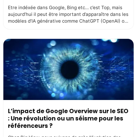
Etre indéxée dans Google, Bing etc… c’est Top, mais
aujourd’hui il peut être important d’apparaître dans les
modèles d’IA générative comme ChatGPT (OpenAI) ou
Gemini (Google), c’est encore mieux. On entre là dans
une nouvelle ère du SEO qu’on pourrait appeler SEO
génératif – ou GEO (Generative Engine Optimization),
comme l’appellent les Américains. Voici les […]
L’impact de Google Overview sur le SEO
: Une révolution ou un séisme pour les
référenceurs ?