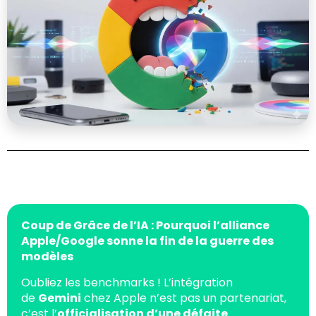
Coup de Grâce de l’IA : Pourquoi l’alliance
Apple/Google sonne la fin de la guerre des
modèles
Oubliez les benchmarks ! L’intégration
de
Gemini
chez Apple n’est pas un partenariat,
c’est l’
officialisation d’une défaite