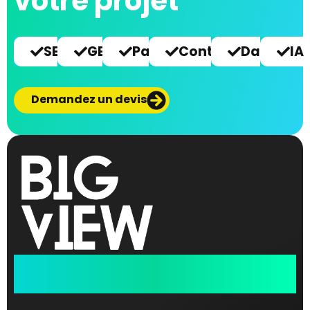
votre projet
SEO
GEO
Paid
Content
Data
IA
Demandez un devis
Data performance
& Digital Marketing