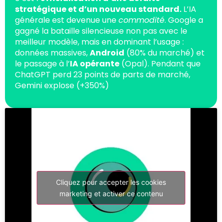
stratégique et d’un nouveau standard.
L’IA
générale est devenue une
commodité
. Google a
gagné la bataille silencieuse non pas avec le
meilleur modèle, mais en dominant l’usage :
données massives,
Android
(80% du marché) et
le passage à l’
IA opérante
(Opal). Pendant que
ChatGPT perd 23 points de parts de marché,
Gemini explose (+350%)
Cliquez pour accepter les cookies
marketing et activer ce contenu