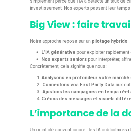
simplement parce que l’IA a détecté un taux de c
investissement. Nos experts passent leur temps à 
Big View : faire travai
Notre approche repose sur un
pilotage hybride
:
L’IA générative
pour exploiter rapidement 
Nos experts seniors
pour interpréter, affi
Concrètement, cela signifie que nous :
Analysons en profondeur votre marché
.
Connectons vos First Party Data
aux out
.
Ajustons les campagnes en temps réel
s
Créons des messages et visuels différ
L’importance de la 
Un point clé souvent ignoré : les IA publicitaires