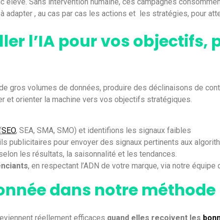
lic élevé. Sans intervention humaine, ces campagnes consomment
adapter , au cas par cas les actions et les stratégies, pour att
ller l’IA pour vos objectifs, 
de gros volumes de données, produire des déclinaisons de conte
ner et orienter la machine vers vos objectifs stratégiques.
(
SEO
, SEA, SMA, SMO) et identifions les signaux faibles
ils publicitaires pour envoyer des signaux pertinents aux algori
elon les résultats, la saisonnalité et les tendances.
enciants
, en respectant l’ADN de votre marque, via notre équipe
donnée dans notre méthode
 deviennent réellement efficaces
quand elles reçoivent les
bon