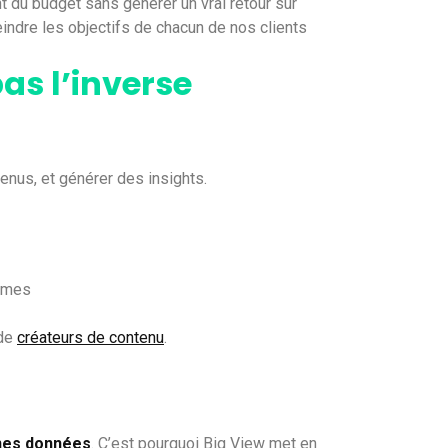
 du budget sans générer un vrai retour sur
eindre les objectifs de chacun de nos clients
pas l’inverse
nus, et générer des insights.
thmes
 de
créateurs de contenu
.
nes données
. C’est pourquoi Big View met en