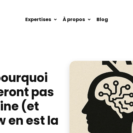
Expertises
À propos
Blog
pourquoi
eront pas
ine (et
 en est la