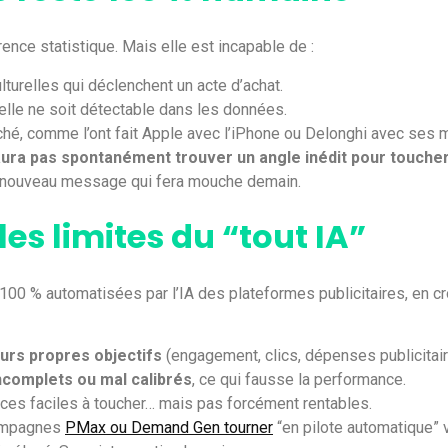
rence statistique. Mais elle est incapable de :
urelles qui déclenchent un acte d’achat.
elle ne soit détectable dans les données.
hé, comme l’ont fait Apple avec l’iPhone ou Delonghi avec ses 
saura pas spontanément trouver un angle inédit pour touche
e nouveau message qui fera mouche demain.
 les limites du “tout IA”
0 % automatisées par l’IA des plateformes publicitaires, en cro
eurs propres objectifs
(engagement, clics, dépenses publicitai
ncomplets ou mal calibrés
, ce qui fausse la performance.
es faciles à toucher… mais pas forcément rentables.
campagnes
PMax ou Demand Gen tourner
“en pilote automatique” 