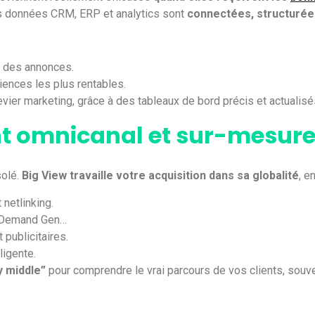
es données CRM, ERP et analytics sont
connectées, structurée
on des annonces.
iences les plus rentables.
vier marketing, grâce à des tableaux de bord précis et actualisé
 omnicanal et sur-mesur
solé.
Big View travaille votre acquisition dans sa globalité
, e
 netlinking.
, Demand Gen…
 publicitaires.
lligente.
 middle”
pour comprendre le vrai parcours de vos clients, souve