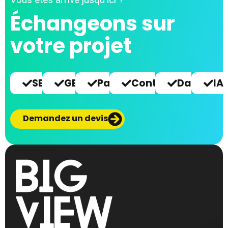
Échangeons sur
votre projet
SEO
GEO
Paid
Content
Data
IA
Demandez un devis