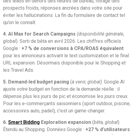
des leads en dehors des heures de bureau, filtrage des
prospects froids, réponses ancrées dans votre site pour
éviter les hallucinations. La fin du formulaire de contact tel
qu’on le connaît.
4.
AI Max for Search Campaigns
(disponibilité générale,
global
). Sorti de bêta en avril 2026. Les chiffres officiels
Google :
+7 % de conversions à CPA/ROAS équivalent
pour les annonceurs activant le text customization et le final
URL expansion. Désormais disponible pour le Shopping et
les Travel Ads.
5. Demand-led budget pacing
(
à venir, global)
. Google AI
ajuste votre budget en fonction de la demande réelle : il
dépense plus les jours de pic et économise les jours creux.
Pour les e-commerçants saisonniers (sport outdoor, piscine,
accessoires auto, padel), c’est un game-changer.
6.
Smart Bidding
Exploration expansion
(
bêta, global
).
Étendu au Shopping. Données Google :
+27 % d’utilisateurs